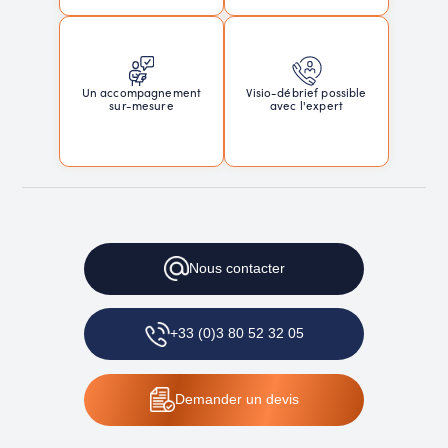
Un accompagnement
Visio-débrief possible
sur-mesure
avec l'expert
Nous
contacter
+33 (0)3 80 52 32 05
Demander
un devis