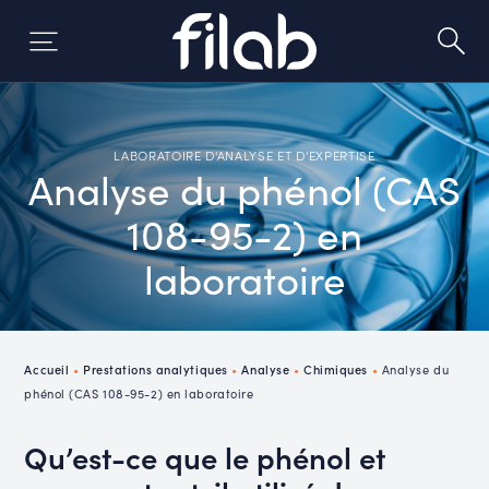
Skip
to
content
LABORATOIRE D'ANALYSE ET D'EXPERTISE
Analyse du phénol (CAS
108-95-2) en
laboratoire
Accueil
•
Prestations analytiques
•
Analyse
•
Chimiques
•
Analyse du
phénol (CAS 108-95-2) en laboratoire
Qu’est-ce que le phénol et