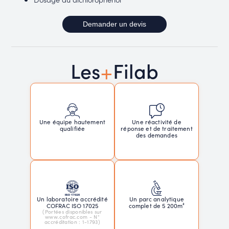
Demander un devis
+
Les
Filab
Une réactivité de
Une équipe hautement
réponse et de traitement
qualifiée
des demandes
Un laboratoire accrédité
Un parc analytique
COFRAC ISO 17025
complet de 5 200m²
(Portées disponibles sur
www.cofrac.com - N°
accréditation : 1-1793)