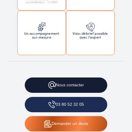
accréditation : 1-1793)
Un accompagnement
Visio-débrief possible
sur-mesure
avec l'expert
Nous
contacter
03 80 52 32 05
Demander
un devis