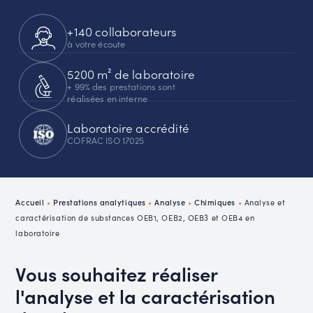
+140 collaborateurs
à votre écoute
5200 m² de laboratoire
+ 99% des prestations sont
réalisées en interne
Laboratoire accrédité
COFRAC ISO 17025
Accueil
•
Prestations analytiques
•
Analyse
•
Chimiques
•
Analyse et
caractérisation de substances OEB1, OEB2, OEB3 et OEB4 en
laboratoire
Vous souhaitez réaliser
l'analyse et la caractérisation