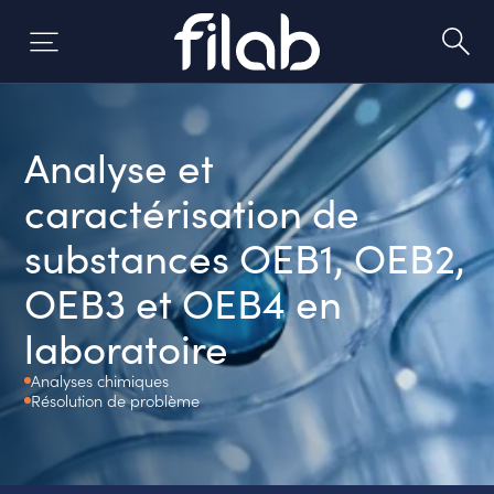
Aller
au
contenu
Analyse et
caractérisation de
substances OEB1, OEB2,
OEB3 et OEB4 en
laboratoire
Analyses chimiques
Résolution de problème