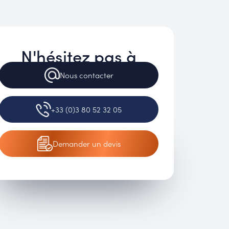
N'hésitez pas à
Nous
contacter
+33 (0)3 80 52 32 05
Demander
un devis