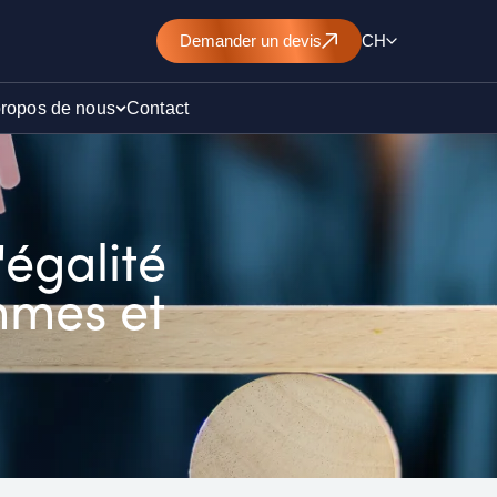
Demander
un devis
CH
propos de nous
Contact
'égalité
d’un
nt de
mmes et
)
ollution