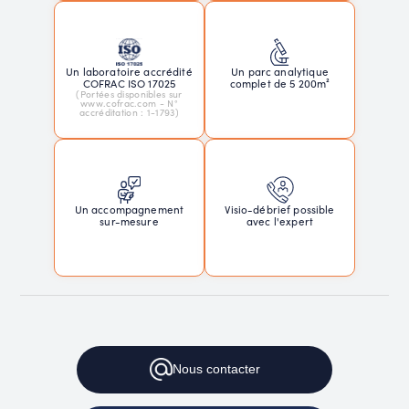
Un laboratoire accrédité
Un parc analytique
COFRAC ISO 17025
complet de 5 200m²
(Portées disponibles sur
www.cofrac.com - N°
accréditation : 1-1793)
Un accompagnement
Visio-débrief possible
sur-mesure
avec l'expert
Nous
contacter