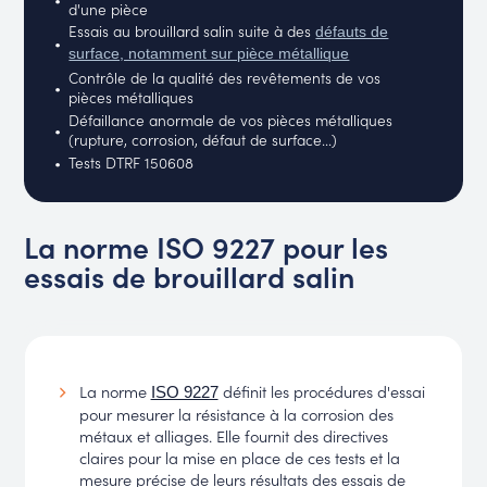
d'une pièce
Essais au brouillard salin suite à des
défauts de
surface, notamment sur pièce métallique
Contrôle de la qualité des revêtements de vos
pièces métalliques
Défaillance anormale de vos pièces métalliques
(rupture, corrosion, défaut de surface...)
Tests DTRF 150608
La norme ISO 9227 pour les
essais de brouillard salin
La norme
définit les procédures d'essai
ISO 9227
pour mesurer la résistance à la corrosion des
métaux et alliages. Elle fournit des directives
claires pour la mise en place de ces tests et la
mesure précise de leurs résultats des essais de