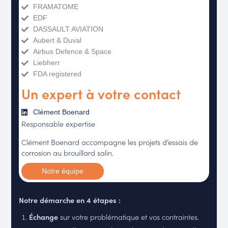
FRAMATOME
EDF
DASSAULT AVIATION
Aubert & Duval
Airbus Defence & Space
Liebherr
FDA registered
Un expert à votre contact
Clément Boenard
Responsable expertise
Clément Boenard accompagne les projets d’essais de
corrosion au brouillard salin.
Notre équipe
Notre démarche en 4 étapes :
Échange
sur votre problématique et vos contraintes.