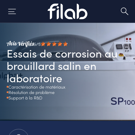
Skip
to
content
5/5
Essais de corrosion au
brouillard salin en
laboratoire
Caractérisation de matériaux
Résolution de problème
Support à la R&D