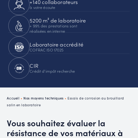
+140 collaborateurs
à votre écoute
5200 m² de laboratoire
+ 99% des prestations sont
réalisées en interne
Laboratoire accrédité
COFRAC ISO 17025
CIR
Crédit d'impôt recherche
Accueil
•
Nos moyens techniques
•
Essais de corrosion au brouillard
salin en laboratoire
Vous souhaitez évaluer la
résistance de vos matériaux à