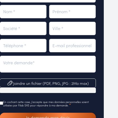
Joindre un fichier (PDF, PNG, JPG : 2Mo max)
En cochant cette case, j'accepte que mes données personnelles soient
*
utilisées par Filab SAS pour répondre à ma demande.