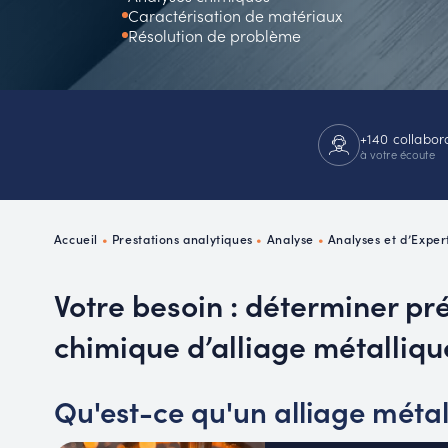
Caractérisation de matériaux
Résolution de problème
+140 collabor
à votre écoute
Accueil
•
Prestations analytiques
•
Analyse
•
Analyses et d’Exper
Votre besoin : déterminer pr
chimique d’alliage métalliqu
Qu'est-ce qu'un alliage métal