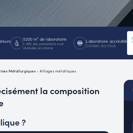
PMUC
REACH
5200 m² de laboratoire
ateurs
Laboratoire accrédité
+ 99% des prestations sont
COFRAC ISO 17025
réalisées en interne
tises Métallurgiques
•
Alliages métalliques
écisément la composition
e
lique ?