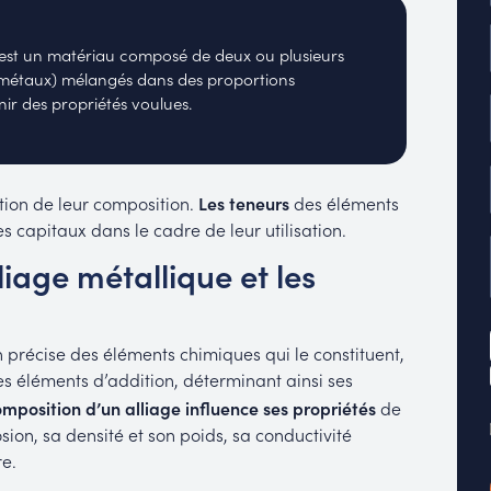
est un matériau composé de deux ou plusieurs
(métaux) mélangés dans des proportions
enir des propriétés voulues.
ction de leur composition.
Les teneurs
des éléments
s capitaux dans le cadre de leur utilisation.
iage métallique et les
n précise des éléments chimiques qui le constituent,
s éléments d’addition, déterminant ainsi ses
mposition d’un alliage influence ses propriétés
de
osion, sa densité et son poids, sa conductivité
re.