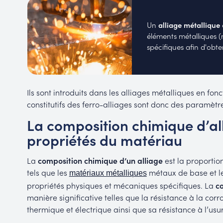
Un
alliage métallique
éléments métalliques 
spécifiques afin d'obt
Ils sont introduits dans les alliages métalliques en fon
constitutifs des ferro-alliages sont donc des paramètre
La composition chimique d’all
propriétés du matériau
La
composition chimique d’un alliage
est la proportio
tels que les
métaux de base et le
matériaux métalliques
propriétés physiques et mécaniques spécifiques. La
co
manière significative telles que la résistance à la corr
thermique et électrique ainsi que sa résistance à l’usu