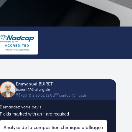
Emmanuel BUIRET
Expert Métallurgiste
contact@filab.fr
+33 (0)3 80 52 32 05
Demandez votre devis
Fields marked with an
*
are required