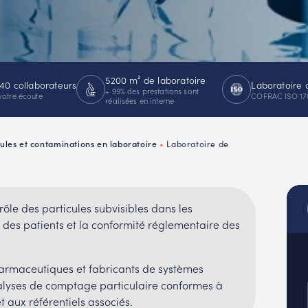
PMUC
REACH
5200 m² de laboratoire
40 collaborateurs
Laboratoire 
+ 99% des prestations sont
votre écoute
COFRAC ISO 17
réalisées en interne
cules et contaminations en laboratoire
•
Laboratoire de
le des particules subvisibles dans les
é des patients et la conformité réglementaire des
harmaceutiques et fabricants de systèmes
nalyses de comptage particulaire conformes à
 aux référentiels associés.