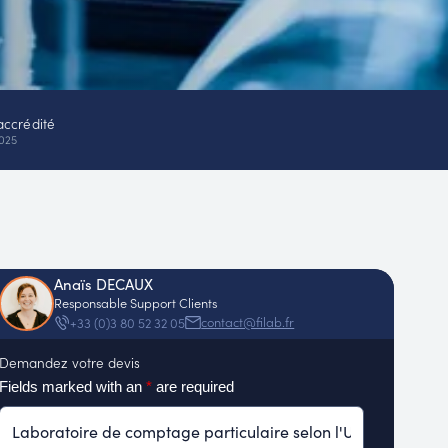
accrédité
025
Anaïs DECAUX
Responsable Support Clients
contact@filab.fr
+33 (0)3 80 52 32 05
Demandez votre devis
Fields marked with an
*
are required