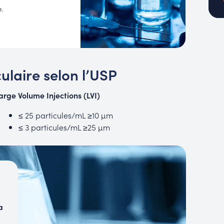
.
ulaire selon l’USP
arge Volume Injections (LVI)
≤ 25 particules/mL ≥10 µm
≤ 3 particules/mL ≥25 µm
a