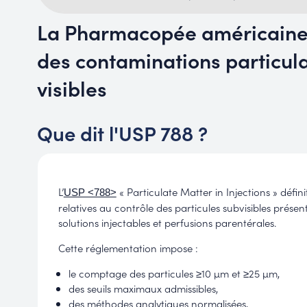
La Pharmacopée américaine
des contaminations particula
visibles
Que dit l'USP 788 ?
L’
« Particulate Matter in Injections » défini
USP <788>
relatives au contrôle des particules subvisibles présen
solutions injectables et perfusions parentérales.
Cette réglementation impose :
le comptage des particules ≥10 µm et ≥25 µm,
des seuils maximaux admissibles,
des méthodes analytiques normalisées,