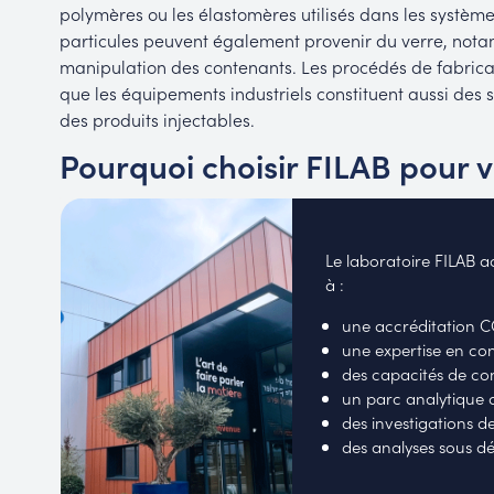
polymères ou les élastomères utilisés dans les systèm
particules peuvent également provenir du verre, not
manipulation des contenants. Les procédés de fabricat
que les équipements industriels constituent aussi des 
des produits injectables.
Pourquoi choisir FILAB pour 
Le laboratoire FILAB 
à :
une accréditation 
une expertise en con
des capacités de com
un parc analytique d
des investigations 
des analyses sous dél