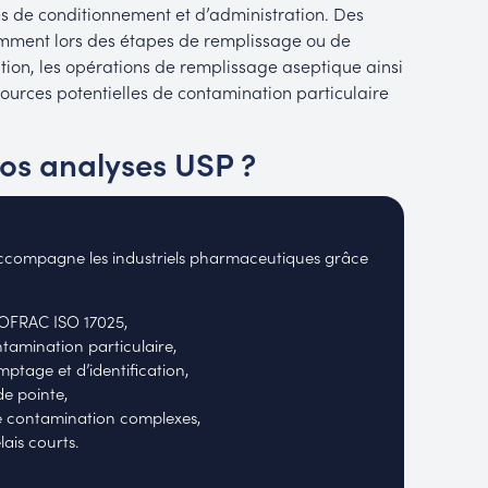
es de conditionnement et d’administration. Des
amment lors des étapes de remplissage ou de
ion, les opérations de remplissage aseptique ainsi
sources potentielles de contamination particulaire
vos analyses USP ?
accompagne les industriels pharmaceutiques grâce
COFRAC ISO 17025,
tamination particulaire,
ptage et d’identification,
e pointe,
de contamination complexes,
ais courts.