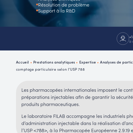
Résolution de problème
Support à la R&D
+1
à 
Accueil
•
Prestations analytiques
•
Expertise
•
Analyses de parti
comptage particulaire selon l’USP 788
Les pharmacopées internationales imposent le contrô
préparations injectables afin de garantir la sécurit
produits pharmaceutiques.
Le laboratoire FILAB accompagne les industriels p
d’administration injectable dans la réalisation d’a
l’USP <788>, à la Pharmacopée Européenne 2.9.19 et