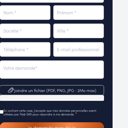
Joindre un fichier (PDF, PNG, JPG : 2Mo max)
En cochant cette case, j'accepte que mes données personnelles soient
*
utilisées par Filab SAS pour répondre à ma demande.