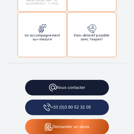
www.cofrac.com - N°
accréditation : 1-1793)
Un accompagnement
Visio-débrief possible
sur-mesure
avec l'expert
Nous
contacter
+33 (0)3 80 52 32 05
Demander
un devis