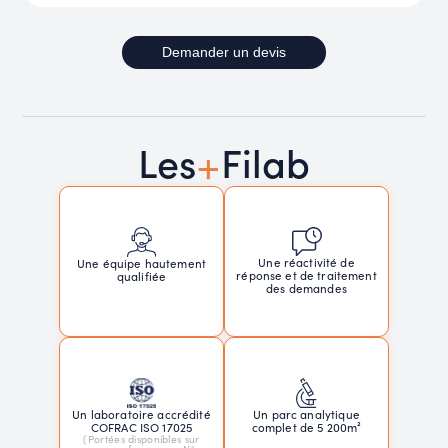
Demander un devis
+
Les
Filab
Une réactivité de
Une équipe hautement
réponse et de traitement
qualifiée
des demandes
Un laboratoire accrédité
Un parc analytique
COFRAC ISO 17025
complet de 5 200m²
(Portées disponibles sur