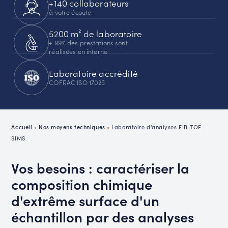
+140 collaborateurs
à votre écoute
5200 m² de laboratoire
+ 99% des prestations sont
réalisées en interne
Laboratoire accrédité
COFRAC ISO 17025
Accueil
•
Nos moyens techniques
•
Laboratoire d’analyses FIB-TOF-
SIMS
Vos besoins : caractériser la
composition chimique
d'extrême surface d'un
échantillon par des analyses