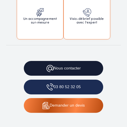
Un accompagnement
Visio-débrief possible
sur-mesure
avec l'expert
Nous
contacter
03 80 52 32 05
Demander
un devis