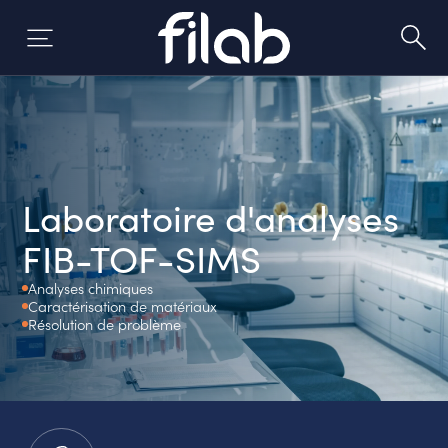
Aller
au
contenu
Laboratoire d'analyses
FIB-TOF-SIMS
Analyses chimiques
Caractérisation de matériaux
Résolution de problème