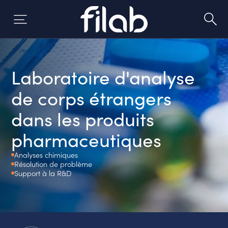
Skip
to
content
Laboratoire d'analyse
de corps étrangers
dans les produits
pharmaceutiques
Analyses chimiques
Résolution de problème
Support à la R&D