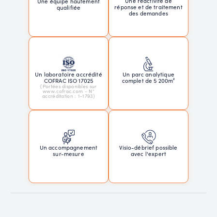
Une réactivité de
Une équipe hautement
réponse et de traitement
qualifiée
des demandes
Un laboratoire accrédité
Un parc analytique
COFRAC ISO 17025
complet de 5 200m²
(Portées disponibles sur
www.cofrac.com - N°
accréditation : 1-1793)
Un accompagnement
Visio-débrief possible
sur-mesure
avec l'expert